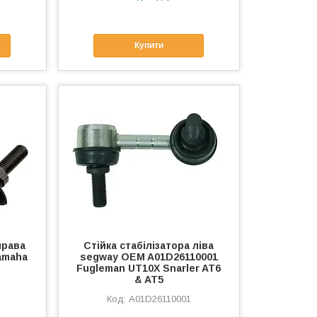
Купити
права
Стійка стабілізатора ліва
amaha
segway OEM A01D26110001
Fugleman UT10X Snarler AT6
& AT5
A01D26110001