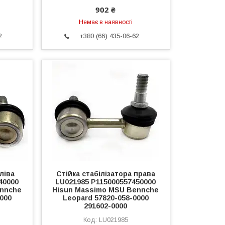
902 ₴
Немає в наявності
2
+380 (66) 435-06-62
ліва
Стійка стабілізатора права
40000
LU021985 P115000557450000
ennche
Hisun Massimo MSU Bennche
000
Leopard 57820-058-0000
291602-0000
LU021985