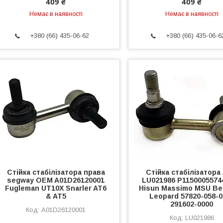
409 ₴
409 ₴
Немає в наявності
Немає в наявності
+380 (66) 435-06-62
+380 (66) 435-06-6
Стійка стабілізатора права
Стійка стабілізатора 
segway OEM A01D26120001
LU021986 P1150005574
Fugleman UT10X Snarler AT6
Hisun Massimo MSU B
& AT5
Leopard 57820-058-0
291602-0000
A01D26120001
LU021986