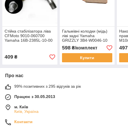
Стійка стабілізатора ліва
Гальмівні колодки (мідь)
Нако
CFMoto 9010-060700
ліві задні Yamaha
прав
Yamaha 16B-2385L-10-00
GRIZZLY 3B4-W0046-10
M10
FA446R
100
598
497
₴/комплект
409
₴
Купити
Про нас
99% позитивних з 295 відгуків за рік
Працює з 30.05.2013
м. Київ
Київ, Україна
Контакти