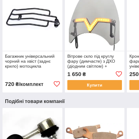
Багажник універсальний
Вітрове скло під круглу
Крон
чорний на хвіст (заднє
фару (димчасте) з ДХО
фари
крило) мотоцикла
(діодним світлом) +
унів
ELECTRA GLIDE ROAD
повторювачі поворотів
1 650
250
₴
GLIDE ROAD KING
720
₴/комплект
Купити
Подібні товари компанії