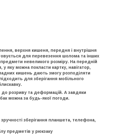
ілення, верхня кишеня, передня і внутрішня
стовується для перевезення шолома та інших
 предмети невеликого розміру. На передній
у яку можна покласти картку, навігатор,
кладних кишень дають змогу розподіляти
підходить для зберігання мобільного
блискавку.
й до розриву та деформацій. А завдяки
бак можна за будь-якої погоди.
 зручності зберігання планшета, телефона,
ілу предметів у рюкзаку