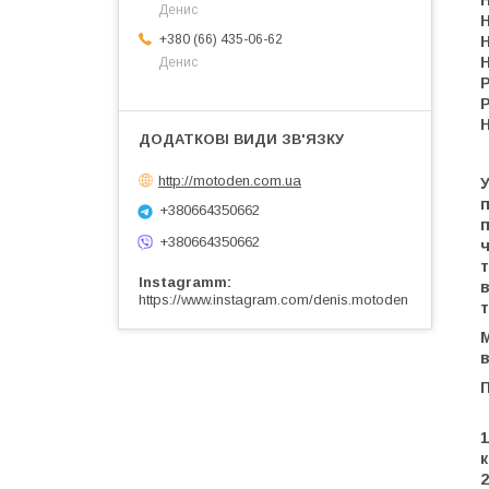
Денис
Н
+380 (66) 435-06-62
Н
Н
Денис
Р
Н
http://motoden.com.ua
У
+380664350662
+380664350662
ч
Instagramm
в
https://www.instagram.com/denis.motoden
т
М
в
1
к
2