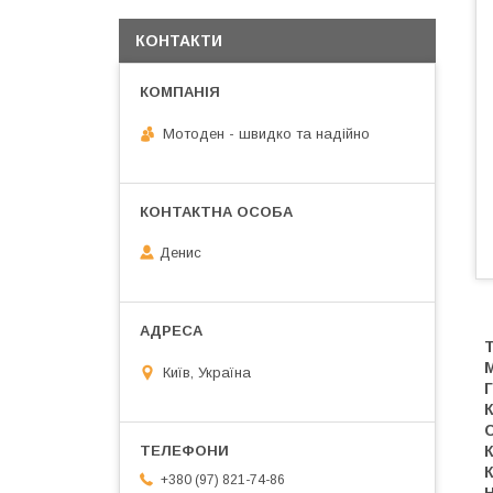
КОНТАКТИ
Мотоден - швидко та надійно
Денис
Т
Київ, Україна
Г
С
К
К
+380 (97) 821-74-86