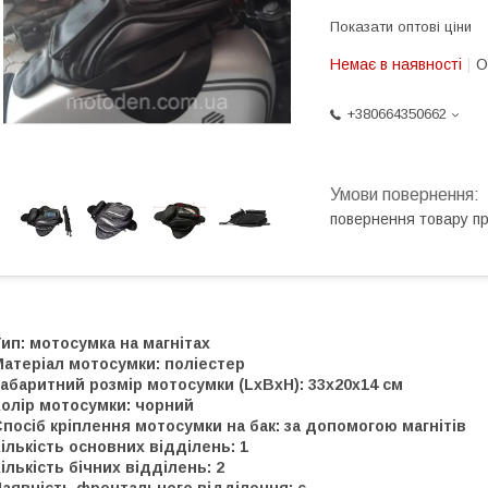
Показати оптові ціни
Немає в наявності
О
+380664350662
повернення товару п
ип: мотосумка на магнітах
Матеріал мотосумки: поліестер
абаритний розмір мотосумки (LxBxH): 33х20х14 см
Колір мотосумки: чорний
посіб кріплення мотосумки на бак: за допомогою магнітів
ількість основних відділень: 1
ількість бічних відділень: 2