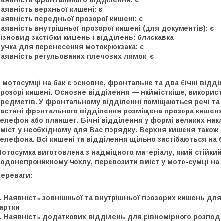
Наявність фронтального відділення: є
аявність верхньої кишені: є
аявність передньої прозорої кишені: є
аявність внутрішньої прозорої кишені (для документів): є
ізновид застібки кишень і відділень: блискавка
Ручка для перенесення мотокрюкзака: є
аявність регульованих плечових лямок: є
 мотосумці на бак є основне, фронтальне та два бічні відд
прозорі кишені. Основне відділення — наймісткіше, викори
предметів. У фронтальному відділенні поміщаються речі та
астині фронтального відділення розміщена прозора кишеня, 
телефон або планшет. Бічні відділення у формі великих на
міст у необхідному для Вас порядку. Верхня кишеня також 
елефона. Всі кишені та відділення щільно застібаються на 
отосумка виготовлена з надміцного матеріалу, який стійки
одонепроникному чохлу, перевозити вміст у мото-сумці на 
Переваги:
. Наявність зовнішньої та внутрішньої прозорих кишень для
артки
. Наявність додаткових відділень для рівномірного розпод