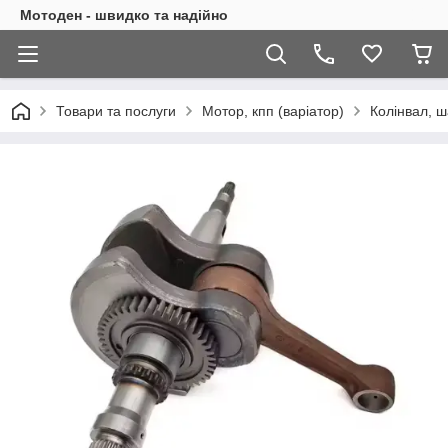
Мотоден - швидко та надійно
Товари та послуги
Мотор, кпп (варіатор)
Колінвал, ш