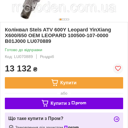
Колінвал Stels ATV 600Y Leopard YinXiang
X600/650 OEM LEOPARD 100500-107-0000
B01J000 LU070889
Готово до відправки
Код: LU070889
Роздріб
13 132
₴
Купити
або
Купити з
Що таке купити з Пром?
Замовлення під захистом