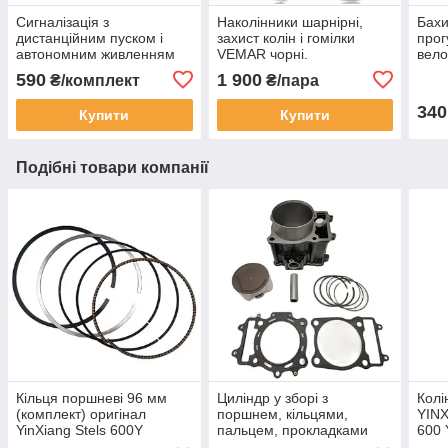
Сигналізація з
Наколінники шарнірні,
Бахи
дистанційним пуском і
захист колін і гомілки
прог
автономним живленням
VEMAR чорні.
вело
для мото, скутера.
Універсальний розмір.
(дов
590
1 900
₴/комплект
₴/пара
340
Купити
Купити
Подібні товари компанії
Кільця поршневі 96 мм
Циліндр у зборі з
Колі
(комплект) оригінал
поршнем, кільцями,
YIN
YinXiang Stels 600Y
пальцем, прокладками
600
Leopard 600 ATV Quad
Yinxiang 600/650 STELS
RM5