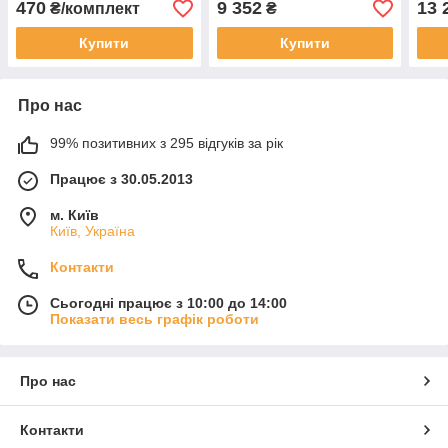
470
9 352
13 
₴/комплект
₴
100402-102-0000
Leopard 103200-102-0000
1005
LU070892 LU071306
LU065298
LU0
Купити
Купити
Про нас
99% позитивних з 295 відгуків за рік
Працює з 30.05.2013
м. Київ
Київ, Україна
Контакти
Сьогодні працює з 10:00 до 14:00
Показати весь графік роботи
Про нас
Контакти