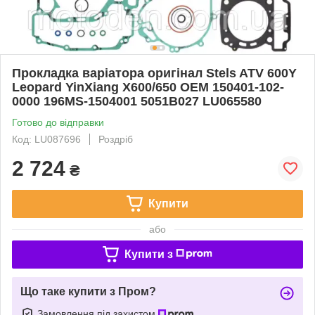
Прокладка варіатора оригінал Stels ATV 600Y
Leopard YinXiang X600/650 OEM 150401-102-
0000 196MS-1504001 5051B027 LU065580
Готово до відправки
Код: LU087696
Роздріб
2 724
₴
Купити
або
Купити з
Що таке купити з Пром?
Замовлення під захистом