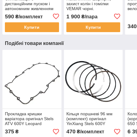
дистанційним пуском і
захист колін і гомілки
прог
автономним живленням
VEMAR чорні.
вело
для мото, скутера.
Універсальний розмір.
(дов
590
1 900
₴/комплект
₴/пара
340
Купити
Купити
Подібні товари компанії
Прокладка кришки
Кільця поршневі 96 мм
Коло
варіатора оригінал Stels
(комплект) оригінал
(кор
ATV 600Y Leopard
YinXiang Stels 600Y
650 
YinXiang X600/650 OEM
Leopard 600 ATV Quad
0000
375
470
6 3
₴
₴/комплект
150102-102-0000 196MS-
100402-102-0000
196