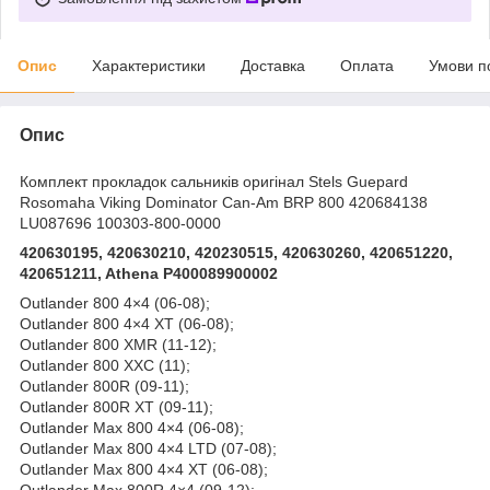
Опис
Характеристики
Доставка
Оплата
Умови п
Опис
Комплект прокладок сальників оригінал Stels Guepard
Rosomaha Viking Dominator Can-Am BRP 800 420684138
LU087696 100303-800-0000
420630195, 420630210, 420230515, 420630260, 420651220,
420651211, Athena P400089900002
Outlander 800 4×4 (06-08);
Outlander 800 4×4 XT (06-08);
Outlander 800 XMR (11-12);
Outlander 800 XXC (11);
Outlander 800R (09-11);
Outlander 800R XT (09-11);
Outlander Max 800 4×4 (06-08);
Outlander Max 800 4×4 LTD (07-08);
Outlander Max 800 4×4 XT (06-08);
Outlander Max 800R 4×4 (09-12);