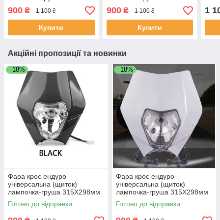
315Х298мм чорна
315Х298мм біла
315
900
900
1 1
₴
₴
1 100 ₴
1 100 ₴
Купити
Купити
Акційні пропозиції та новинки
–18%
–18%
Фара крос ендуро
Фара крос ендуро
універсальна (щиток)
універсальна (щиток)
лампочка-груша 315Х298мм
лампочка-груша 315Х298мм
чорна
біла
Готово до відправки
Готово до відправки