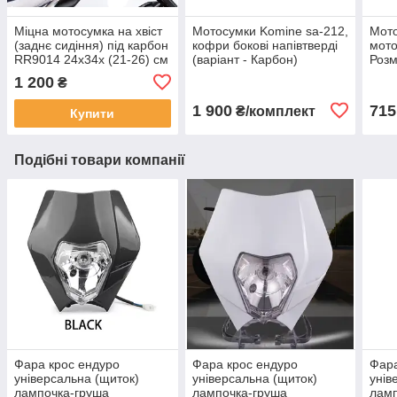
Міцна мотосумка на хвіст
Мотосумки Komine sa-212,
Мото
(заднє сидіння) під карбон
кофри бокові напівтверді
мото
RR9014 24х34х (21-26) см
(варіант - Карбон)
Розм
245x
1 200
₴
асор
1 900
715
₴/комплект
Купити
Подібні товари компанії
Фара крос ендуро
Фара крос ендуро
Фара
універсальна (щиток)
універсальна (щиток)
унів
лампочка-груша
лампочка-груша
ламп