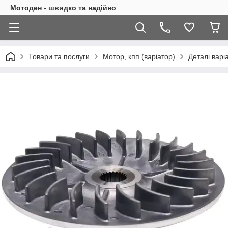
Мотоден - швидко та надійно
Товари та послуги
Мотор, кпп (варіатор)
Деталі варі