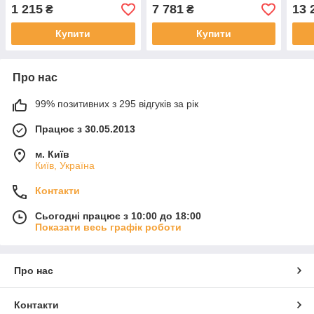
600 650 Dinli LU014008
0000,LU070909
RM5
1 215
7 781
13 
₴
₴
341604-102-0000
1005
LU021930
LU0
Купити
Купити
P107000641100000
Про нас
99% позитивних з 295 відгуків за рік
Працює з 30.05.2013
м. Київ
Київ, Україна
Контакти
Сьогодні працює з 10:00 до 18:00
Показати весь графік роботи
Про нас
Контакти