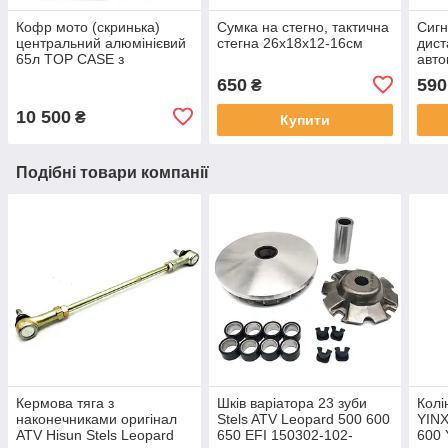
Кофр мото (скринька)
Сумка на стегно, тактична
Сигн
центральний алюмінієвий
стегна 26х18х12-16см
дист
65л TOP CASE з
авт
майданчиком сріблясто-
для 
650
590
₴
чорний
10 500
₴
Купити
Подібні товари компанії
Кермова тяга з
Шків варіатора 23 зуби
Колі
наконечниками оригінал
Stels ATV Leopard 500 600
YIN
ATV Hisun Stels Leopard
650 EFI 150302-102-
600