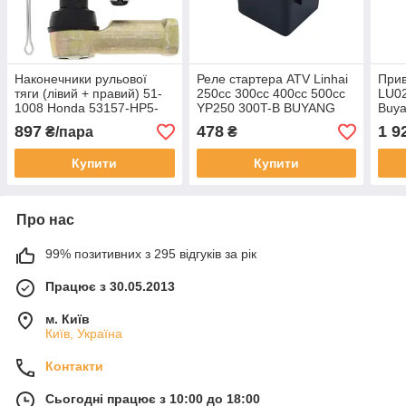
Наконечники рульової
Реле стартера ATV Linhai
Прив
тяги (лівий + правий) 51-
250cc 300cc 400cc 500cc
LU02
1008 Honda 53157-HP5-
YP250 300T-B BUYANG
Buya
003, 53158-HP5-003, 41-
FA-D300 5.3.01.1010
Spar
897
478
1 9
₴/пара
₴
1010, 41-1015
LU048720
Купити
Купити
Про нас
99% позитивних з 295 відгуків за рік
Працює з 30.05.2013
м. Київ
Київ, Україна
Контакти
Сьогодні працює з 10:00 до 18:00