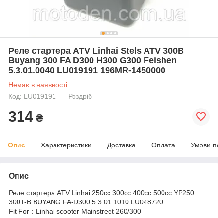
Реле стартера ATV Linhai Stels ATV 300B
Buyang 300 FA D300 H300 G300 Feishen
5.3.01.0040 LU019191 196MR-1450000
Немає в наявності
Код: LU019191
Роздріб
314
₴
Опис
Характеристики
Доставка
Оплата
Умови п
Опис
Реле стартера ATV Linhai 250cc 300cc 400cc 500cc YP250
300T-B BUYANG FA-D300 5.3.01.1010 LU048720
Fit For：Linhai scooter Mainstreet 260/300