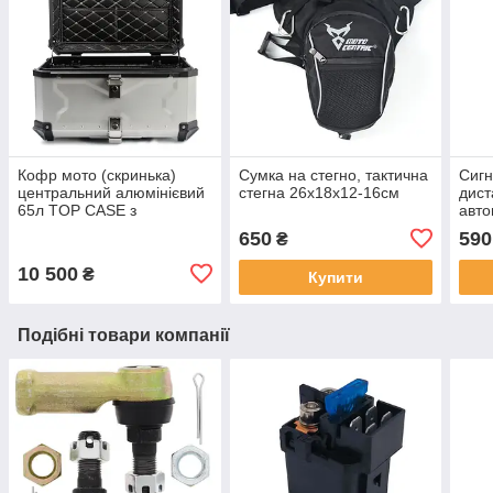
Кофр мото (скринька)
Сумка на стегно, тактична
Сигн
центральний алюмінієвий
стегна 26х18х12-16см
дист
65л TOP CASE з
авт
майданчиком сріблясто-
для 
650
590
₴
чорний
10 500
₴
Купити
Подібні товари компанії