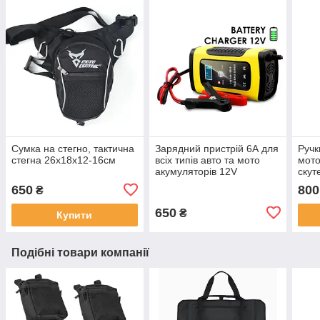
Сумка на стегно, тактична
Зарядний пристрій 6А для
Ручк
стегна 26х18х12-16см
всіх типів авто та мото
мото
акумуляторів 12V
скут
Hotg
650
800
₴
650
₴
Купити
Подібні товари компанії