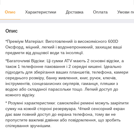
Опис
Характеристики
Доставка
Оплата
Умови п
Опис
*Преміум Матеріал: Виготовлений із високоякісного 600D
Оксфорд, міцний, легкий і водонепроникний, захищає ваші
предмети від дощової води та інсоляції.
*Багаточливі Відсіки: Ці сумки ATV мають 2 основні відсіки, а
також 1 телефонне паковання і 2 середні кишені. Ідеально
підходить для зберігання ваших планшетів, телефона, камери
середнього розміру, банку живлення, книг, ручок, ключів,
інструментів, сонцезахисних окулярів, гаманця, пляшки з
водою або складаної парасольки тощо. Легкий доступ до
кожного відсіку.
* Розумні характеристики: самоклейні ремені можуть закріпити
сумку на кожній стороні резервуара. Чіткий сенсорний екран
дає вам повний доступ до екрана телефона, тому ви не
пропустите важливі дзвінки або повідомлення, що зробить
спілкування зручнішим.