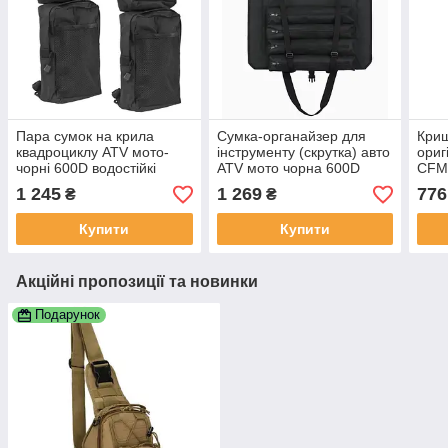
Пара сумок на крила
Сумка-органайзер для
Криш
квадроциклу ATV мото-
інструменту (скрутка) авто
ориг
чорні 600D водостійкі
ATV мото чорна 600D
CFM
водостійка 41*48,5 см
1 245
1 269
776
₴
₴
Купити
Купити
Акційні пропозиції та новинки
Подарунок