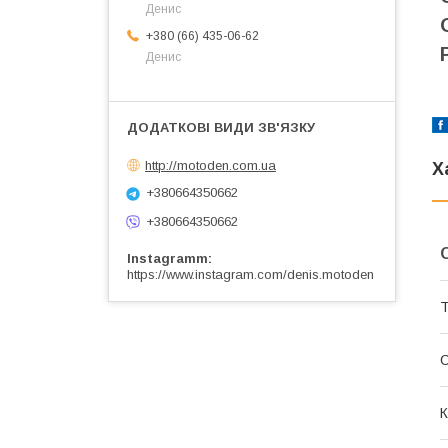
Денис
+380 (66) 435-06-62
Денис
http://motoden.com.ua
Х
+380664350662
+380664350662
Instagramm
https://www.instagram.com/denis.motoden
Т
К