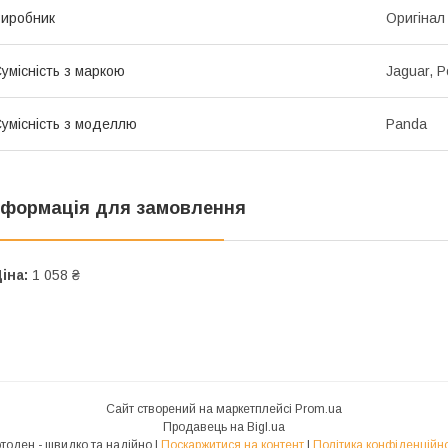
иробник
Оригінал
умісність з маркою
Jaguar, P
умісність з моделлю
Panda
нформація для замовлення
іна:
1 058 ₴
Сайт створений на маркетплейсі
Prom.ua
Продавець на Bigl.ua
Мотоден - швидко та надійно |
Поскаржитися на контент
|
Політика конфіденційно