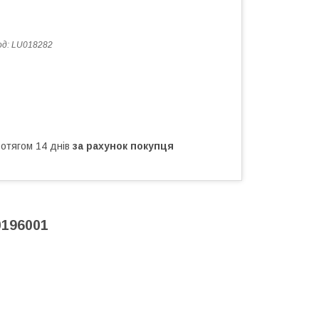
од:
LU018282
ротягом 14 днів
за рахунок покупця
0196001