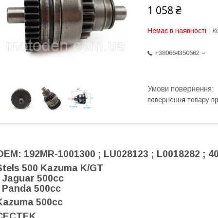
1 058 ₴
Немає в наявності
К
+380664350662
повернення товару п
OEM: 192MR-1001300 ; LU028123 ; L0018282 ; 4
Stels 500 Kazuma K/GT
- Jaguar 500cc
- Panda 500cc
Kazuma 500cc
CECTEK