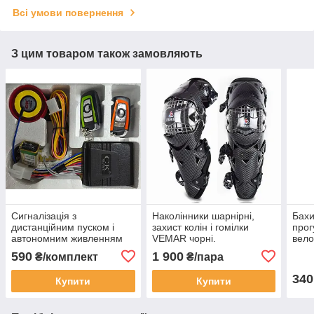
Всі умови повернення
З цим товаром також замовляють
Сигналізація з
Наколінники шарнірні,
Бахи
дистанційним пуском і
захист колін і гомілки
прог
автономним живленням
VEMAR чорні.
вело
для мото, скутера.
Універсальний розмір.
(дов
590
1 900
₴/комплект
₴/пара
340
Купити
Купити