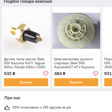
Подібні товари компанії
Датчик тиску масла Stels
Шків механізму ручного
Порш
500 Kazuma K/GT Jaguar
стартера Stels 500
500 
500cc Panda 500cc C500-
Kazuma\GT ATV Kazuma
J500
8302072 LU052314
500 Jaguar 500 XY500
LU01
532
484
931
₴
₴
500CC 192MR-1000120A
LU0
LU062681
100
Купити
Купити
Про нас
99% позитивних з 295 відгуків за рік