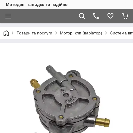
Мотоден - швидко та надійно
Товари та послуги
Мотор, кпп (варіатор)
Система впу