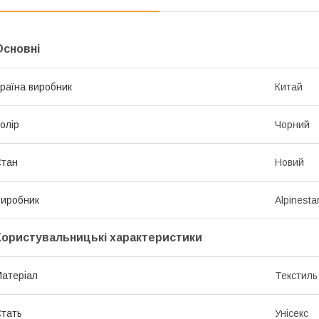
Основні
раїна виробник
Китай
олір
Чорний
Стан
Новий
иробник
Alpinesta
Користувальницькі характеристики
атеріал
Текстиль
тать
Унісекс