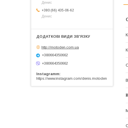
Денис
+380 (66) 435-06-62
Денис
К
http://motoden.com.ua
К
+380664350662
+380664350662
Instagramm
https://www.instagram.com/denis.motoden
В
М
С