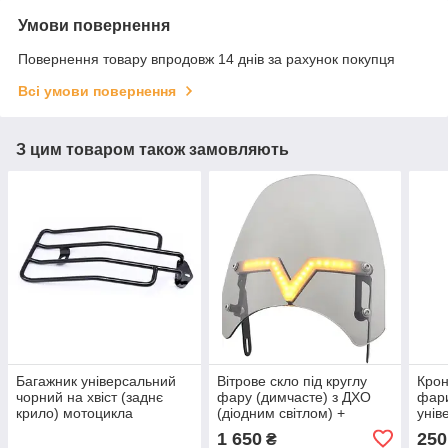
Умови повернення
Повернення товару впродовж 14 днів за рахунок покупця
Всі умови повернення
З цим товаром також замовляють
Багажник універсальний
Вітрове скло під круглу
Крон
чорний на хвіст (заднє
фару (димчасте) з ДХО
фари
крило) мотоцикла
(діодним світлом) +
унів
ELECTRA GLIDE ROAD
повторювачі поворотів
1 650
250
₴
GLIDE ROAD KING