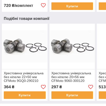
720
₴/комплект
Купити
Подібні товари компанії
Хрестовина універсальна
Хрестовина універсальна
Хрес
без ніпелю 22×50 мм
без ніпелю 20×56 мм
без 
CFMoto 9GQ0-290210
CFMoto 9060-300120
CFM
364
297
513
₴
₴
Купити
Купити