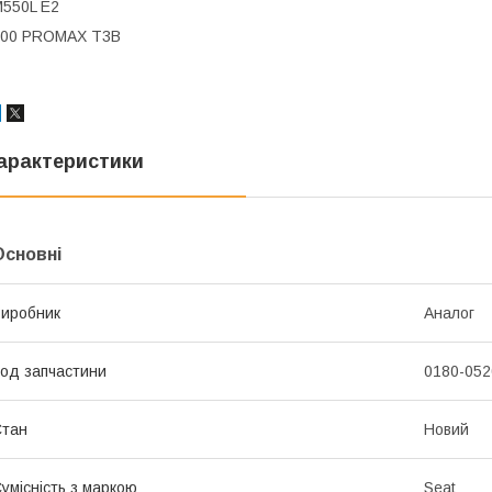
550L E2
500 PROMAX T3B
арактеристики
Основні
иробник
Аналог
од запчастини
0180-052
Стан
Новий
умісність з маркою
Seat