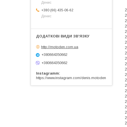
Денис
2
+380 (66) 435-06-62
2
Денис
2
2
2
2
2
http://motoden.com.ua
2
2
+380664350662
2
+380664350662
2
2
Instagramm
2
https://www.instagram.com/denis.motoden
2
2
2
2
2
2
2
2
2