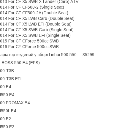
013 For CF X5 SWB X-Lander (Carb) ATV
014 For CF CF500-2 (Single Seat)
014 For CF CF500-2A (Double Seat)
014 For CF X5 LWB Carb (Double Seat)
014 For CF X5 LWB EFI (Double Seat)
014 For CF X5 SWB Carb (Single Seat)
014 For CF X5 SWB EFI (Single Seat)
015 For CF CForce 500cc SWB
016 For CF CForce 500cc SWB
аріатор ведений у зборі Linhai 500 550 35299
-BOSS 550 E4 (EPS)
00 T3B
00 T3B EFI
00 E4
550 E4
500 PROMAX E4
550L E4
00 E2
550 E2