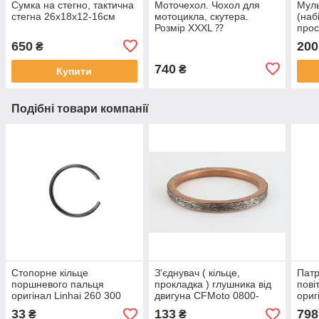
Сумка на стегно, тактична
Моточехол. Чохол для
Муль
стегна 26х18х12-16см
мотоцикла, скутера.
(наб
Розмір XXXL ⁇
прос
265x105x125 в
вича
650
200
₴
асортименті
740
₴
Купити
Подібні товари компанії
Стопорне кільце
З'єднувач ( кільце,
Патр
поршневого пальця
прокладка ) глушника від
пові
оригінал Linhai 260 300
двигуна CFMoto 0800-
ориг
22508
022300
EFI 
33
133
798
₴
₴