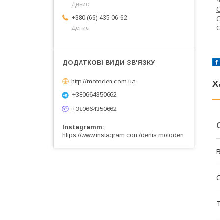
Денис
+380 (66) 435-06-62
Денис
http://motoden.com.ua
Х
+380664350662
+380664350662
Instagramm
https://www.instagram.com/denis.motoden
В
Т