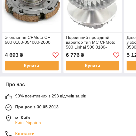
Зчеплення CFMoto CF
Первинний провідний
Дзво
500 0180-054000-2000
варіатор тип MC CFMoto
у зб
500 Linhai 500 0180-
053
051000
4 693
6 776
5 1
₴
₴
Купити
Купити
Про нас
99% позитивних з 293 відгуків за рік
Працює з 30.05.2013
м. Київ
Київ, Україна
Контакти