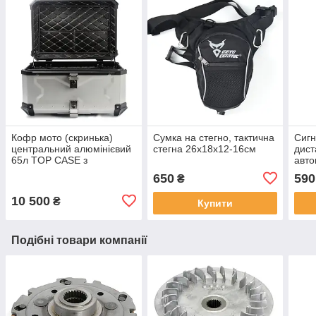
Кофр мото (скринька)
Сумка на стегно, тактична
Сигн
центральний алюмінієвий
стегна 26х18х12-16см
дист
65л TOP CASE з
авт
майданчиком сріблясто-
для 
650
590
₴
чорний
10 500
₴
Купити
Подібні товари компанії