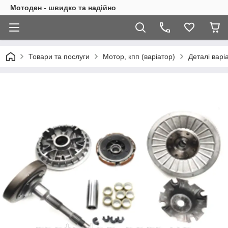
Мотоден - швидко та надійно
Товари та послуги
Мотор, кпп (варіатор)
Деталі варі