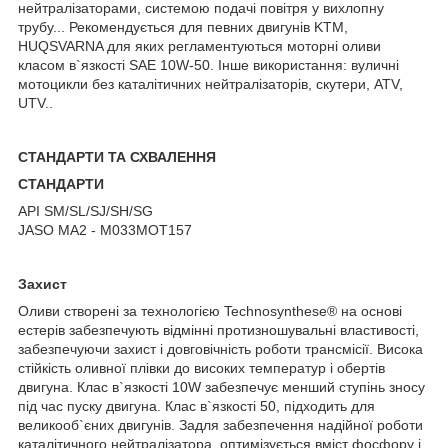
нейтралізаторами, системою подачі повітря у вихлопну
трубу... Рекомендується для певних двигунів KTM,
HUQSVARNA для яких регламентуються моторні оливи
класом в`язкості SAE 10W-50. Інше використання: вуличні
мотоцикли без каталітичних нейтралізаторів, скутери, ATV,
UTV..
СТАНДАРТИ ТА СХВАЛЕННЯ
СТАНДАРТИ
API SM/SL/SJ/SH/SG
JASO MA2 - M033MOT157
Захист
Оливи створені за технологією Technosynthese® на основі
естерів забезпечують відмінні протизношувальні властивості,
забезпечуючи захист і довговічність роботи трансмісії. Висока
стійкість оливної плівки до високих температур і обертів
двигуна. Клас в`язкості 10W забезпечує менший ступінь зносу
під час пуску двигуна. Клас в`язкості 50, підходить для
великооб`єних двигунів. Задля забезпечення надійної роботи
каталітичного нейтралізатора, оптимізується вміст фосфору і