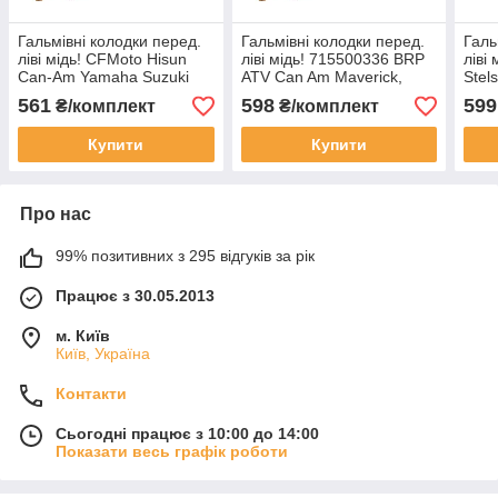
Гальмівні колодки перед.
Гальмівні колодки перед.
Галь
ліві мідь! CFMoto Hisun
ліві мідь! 715500336 BRP
ліві
Can-Am Yamaha Suzuki
ATV Can Am Maverick,
Stel
Kawasaki 7030-0853A0
Commander Hisun CF-
FA1
561
598
599
₴/комплект
₴/комплект
LU018656 FA135-P
moto та інші
Купити
Купити
Про нас
99% позитивних з 295 відгуків за рік
Працює з 30.05.2013
м. Київ
Київ, Україна
Контакти
Сьогодні працює з 10:00 до 14:00
Показати весь графік роботи