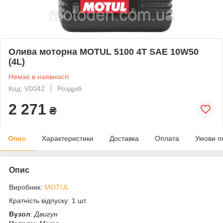
Олива моторна MOTUL 5100 4T SAE 10W50
(4L)
Немає в наявності
Код: V0042
Роздріб
2 271
₴
Опис
Характеристики
Доставка
Оплата
Умови п
Опис
Виробник:
MOTUL
Кратність відпуску: 1 шт.
Вузол
:
Двигун