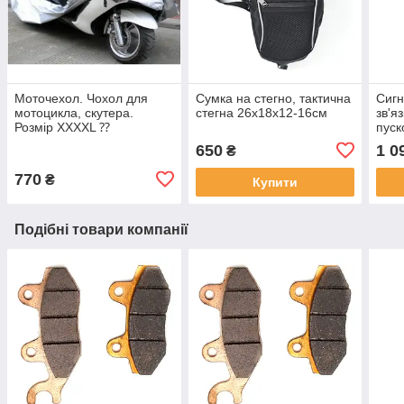
Моточехол. Чохол для
Сумка на стегно, тактична
Сигн
мотоцикла, скутера.
стегна 26х18х12-16см
зв'я
Розмір XXXXL ⁇
пуск
295x110x140 в
650
1 0
₴
асортименті
770
₴
Купити
Подібні товари компанії