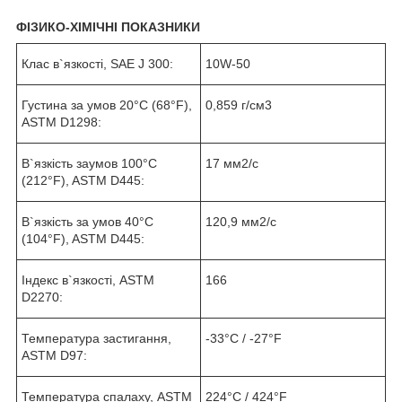
ФІЗИКО-ХІМІЧНІ ПОКАЗНИКИ
Клас в`язкості, SAE J 300:
10W-50
Густина за умов 20°C (68°F),
0,859 г/см
3
ASTM D1298:
В`язкість заумов 100°C
17 мм
2
/с
(212°F), ASTM D445:
В`язкість за умов 40°C
120,9 мм
2
/с
(104°F), ASTM D445:
Індекс в`язкості, ASTM
166
D2270:
Температура застигання,
-33°C / -27°F
ASTM D97:
Температура спалаху, ASTM
224°C / 424°F