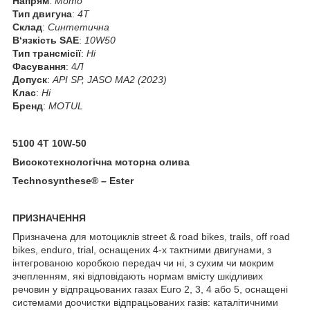
Напрям
:
Мото
Тип двигуна
:
4T
Склад
:
Синтетична
В‘язкість SAE
:
10W50
Тип трансмісії
:
Ні
Фасування
: 4
Л
Допуск
:
API SP, JASO MA2 (2023)
Клас
:
Ні
Бренд
:
MOTUL
5100 4T 10W-50
Високотехнологічна моторна олива
Technosynthese® – Ester
ПРИЗНАЧЕННЯ
Призначена для мотоциклів street & road bikes, trails, off road
bikes, enduro, trial, оснащених 4-х тактними двигунами, з
інтегрованою коробкою передач чи ні, з сухим чи мокрим
зчепленням, які відповідають нормам вмісту шкідливих
речовин у відпрацьованих газах Euro 2, 3, 4 або 5, оснащені
системами доочистки відпрацьованих газів: каталітичними