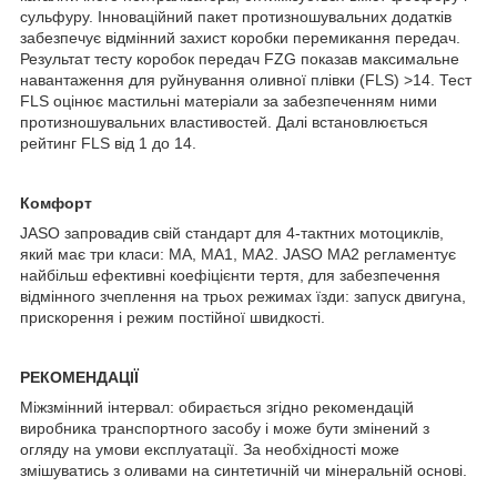
сульфуру. Інноваційний пакет протизношувальних додатків
забезпечує відмінний захист коробки перемикання передач.
Результат тесту коробок передач FZG показав максимальне
навантаження для руйнування оливної плівки (FLS) >14. Тест
FLS оцінює мастильні матеріали за забезпеченням ними
протизношувальних властивостей. Далі встановлюється
рейтинг FLS від 1 до 14.
Комфорт
JASO запровадив свій стандарт для 4-тактних мотоциклів,
який має три класи: МА, МА1, МА2. JASO MA2 регламентує
найбільш ефективні коефіцієнти тертя, для забезпечення
відмінного зчеплення на трьох режимах їзди: запуск двигуна,
прискорення і режим постійної швидкості.
РЕКОМЕНДАЦІЇ
Міжзмінний інтервал: обирається згідно рекомендацій
виробника транспортного засобу і може бути змінений з
огляду на умови експлуатації. За необхідності може
змішуватись з оливами на синтетичній чи мінеральній основі.