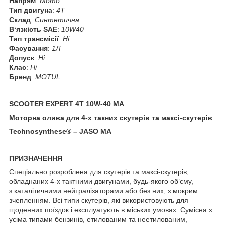
Напрям
:
Мото
Тип двигуна
:
4T
Склад
:
Синтетична
В‘язкість SAE
:
10W40
Тип трансмісії
:
Ні
Фасування
:
1Л
Допуск
:
Ні
Клас
:
Ні
Бренд
:
MOTUL
SCOOTER EXPERT 4T 10W-40 MA
Моторна олива для 4-х такних скутерів та максі-скутерів
Technosynthese® – JASO MA
ПРИЗНАЧЕННЯ
Спеціально розроблена для скутерів та максі-скутерів,
обладнаних 4-х тактними двигунами, будь-якого об’єму,
з каталітичними нейтралізаторами або без них, з мокрим
зчепленням. Всі типи скутерів, які використовують для
щоденних поїздок і експлуатують в міських умовах. Сумісна з
усіма типами бензинів, етилованим та неетилованим,