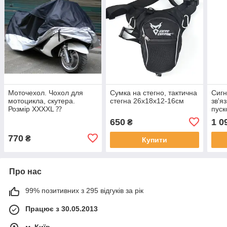
Моточехол. Чохол для
Сумка на стегно, тактична
Сигн
мотоцикла, скутера.
стегна 26х18х12-16см
зв'я
Розмір XXXXL ⁇
пуск
295x110x140 в
650
1 0
₴
асортименті
770
₴
Купити
Про нас
99% позитивних з 295 відгуків за рік
Працює з 30.05.2013
м. Київ