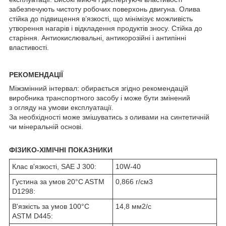
забезпечують чистоту робочих поверхонь двигуна. Олива
стійка до підвищення в’язкості, що мінімізує можливість
утворення нагарів і відкладення продуктів зносу. Стійка до
старіння. Антиокислювальні, антикорозійні і антипінні
властивості.
РЕКОМЕНДАЦІЇ
Міжзмінний інтервал: обирається згідно рекомендацій
виробника транспортного засобу і може бути змінений
з огляду на умови експлуатації.
За необхідності може змішуватись з оливами на синтетичній
чи мінеральній основі.
ФІЗИКО-ХІМІЧНІ ПОКАЗНИКИ
Клас в'язкості, SAE J 300:
10W-40
Густина за умов 20°C ASTM
0,866 г/см
3
D1298:
В'язкість за умов 100°C
14,8 мм
2
/с
ASTM D445: