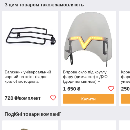
З цим товаром також замовляють
Багажник універсальний
Вітрове скло під круглу
Крон
чорний на хвіст (заднє
фару (димчасте) з ДХО
фари
крило) мотоцикла
(діодним світлом) +
унів
ELECTRA GLIDE ROAD
повторювачі поворотів
1 650
250
₴
GLIDE ROAD KING
720
₴/комплект
Купити
Подібні товари компанії