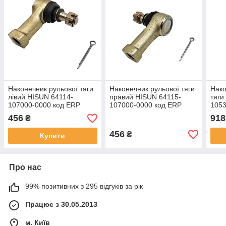
Наконечник рульової тяги
Наконечник рульової тяги
Нако
лівий HISUN 64114-
правий HISUN 64115-
тяги
107000-0000 код ERP
107000-0000 код ERP
1053
P107000641140000
P107000641150000
000,
456
918
₴
531
456
₴
Купити
Про нас
99% позитивних з 295 відгуків за рік
Працює з 30.05.2013
м. Київ