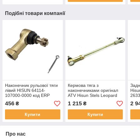
Подібні товари компанії
Наконечник рульової тяги
Кермова тяга з
Задн
лівий HISUN 64114-
наконечниками оригінал
Hisu
107000-0000 код ERP
ATV Hisun Stels Leopard
2633
P107000641140000
600 650 Dinli LU014008
P10
456
1 215
2 9
₴
₴
341604-102-0000
LU0
LU021930
Купити
Купити
P107000641100000
Про нас