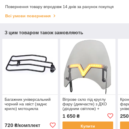
Повернення товару впродовж 14 днів за рахунок покупця
Всі умови повернення
З цим товаром також замовляють
Багажник універсальний
Вітрове скло під круглу
Крон
чорний на хвіст (заднє
фару (димчасте) з ДХО
фари
крило) мотоцикла
(діодним світлом) +
унів
ELECTRA GLIDE ROAD
повторювачі поворотів
1 650
250
₴
GLIDE ROAD KING
720
₴/комплект
Купити