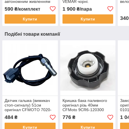
автономним живленням
VEMAR чорні.
вело
для мото, скутера.
Універсальний розмір.
(дов
590
1 900
₴/комплект
₴/пара
340
Купити
Купити
Подібні товари компанії
Датчик гальма (вимикач
Кришка бака паливного
Зам
стоп-сигналу) 51см
оригінал різь 40мм
ори
оригінал CFMOTO 7020-
CFMoto 9CR6-120300
010
080010-30000
484
776
1 0
₴
₴
Купити
Купити