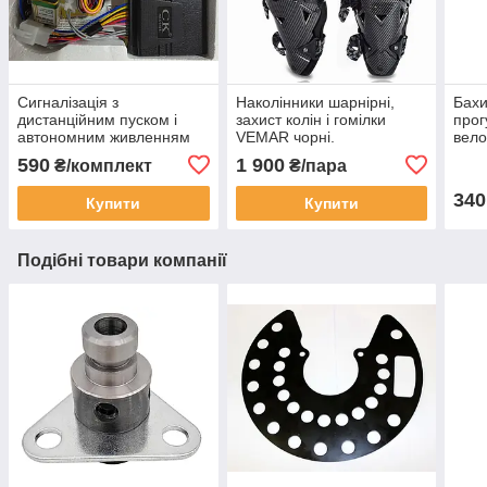
Сигналізація з
Наколінники шарнірні,
Бахи
дистанційним пуском і
захист колін і гомілки
прог
автономним живленням
VEMAR чорні.
вело
для мото, скутера.
Універсальний розмір.
(дов
590
1 900
₴/комплект
₴/пара
340
Купити
Купити
Подібні товари компанії