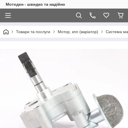
Мотоден - швидко та надійно
Товари та послуги
Мотор, кпп (варіатор)
Система ма