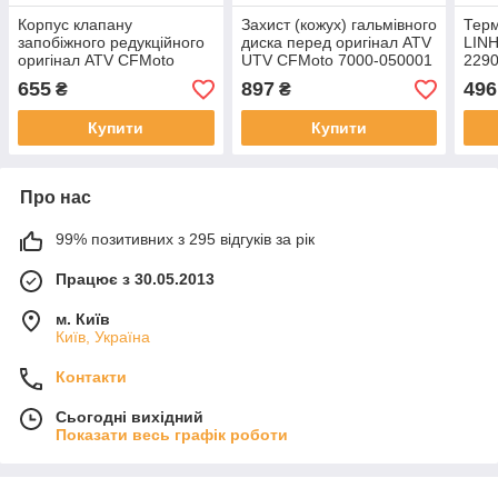
Корпус клапану
Захист (кожух) гальмівного
Терм
запобіжного редукційного
диска перед оригінал ATV
LINH
оригінал ATV CFMoto
UTV CFMoto 7000-050001
2290
0800-073100, 0800-
022
655
897
496
₴
₴
073100-00001
та ін
Купити
Купити
Про нас
99% позитивних з 295 відгуків за рік
Працює з 30.05.2013
м. Київ
Київ, Україна
Контакти
Сьогодні вихідний
Показати весь графік роботи