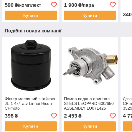
для мото, скутера.
Універсальний розмір.
(дов
590
1 900
₴/комплект
₴/пара
340
Купити
Купити
Подібні товари компанії
Фільтр масляний з гайкою
Помпа водяна оригінал
Дзво
JL-1 4x4 atv Linhai Hisun
STELS LEOPARD 600/650
СFmo
CFmoto
ASSEMBLY LU071425
3529
130700-102-0000 196MS-
398
2 453
4 7
₴
₴
1307000 LU054910
Купити
Купити