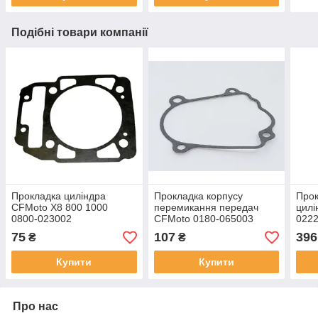
Подібні товари компанії
Прокладка циліндра
Прокладка корпусу
Прок
CFMoto X8 800 1000
перемикання передач
цилі
0800-023002
CFMoto 0180-065003
022
75
107
396
₴
₴
Купити
Купити
Про нас