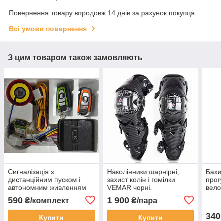
Повернення товару впродовж 14 днів за рахунок покупця
Всі умови повернення
З цим товаром також замовляють
Сигналізація з
Наколінники шарнірні,
Бахи
дистанційним пуском і
захист колін і гомілки
прог
автономним живленням
VEMAR чорні.
вело
для мото, скутера.
Універсальний розмір.
(дов
590
1 900
₴/комплект
₴/пара
340
Купити
Купити