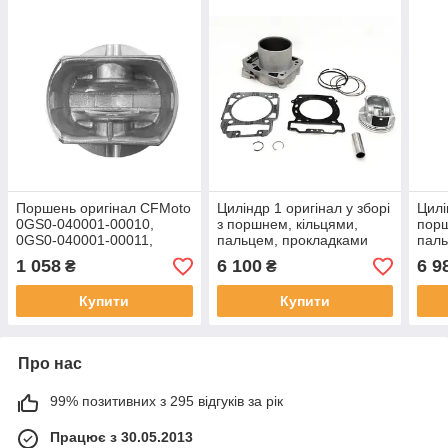
Поршень оригінал CFMoto
Циліндр 1 оригінал у зборі
Цилі
0GS0-040001-00010,
з поршнем, кільцями,
порш
0GS0-040001-00011,
пальцем, прокладками
паль
0GS0-040001-00012
CFMoto 800 0800-023100-
191
1 058
6 100
6 9
₴
₴
90.5мм
0001
023
Купити
Купити
Про нас
99% позитивних з 295 відгуків за рік
Працює з 30.05.2013