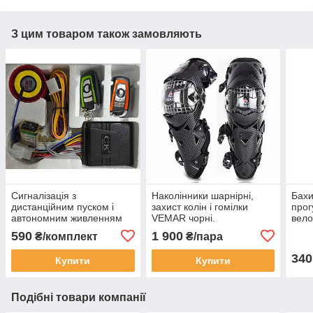
З цим товаром також замовляють
Сигналізація з
Наколінники шарнірні,
Бахи
дистанційним пуском і
захист колін і гомілки
прог
автономним живленням
VEMAR чорні.
вело
для мото, скутера.
Універсальний розмір.
(дов
590
1 900
₴/комплект
₴/пара
340
Купити
Купити
Подібні товари компанії