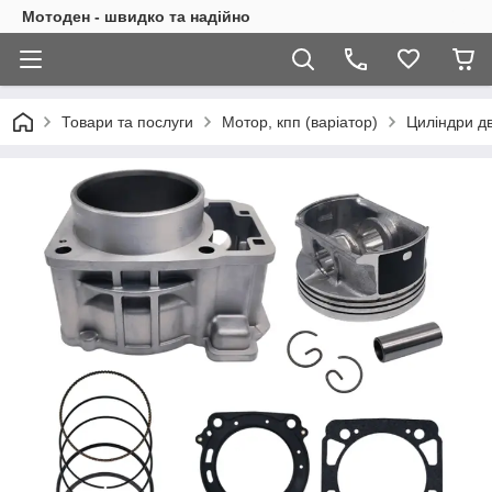
Мотоден - швидко та надійно
Товари та послуги
Мотор, кпп (варіатор)
Циліндри д