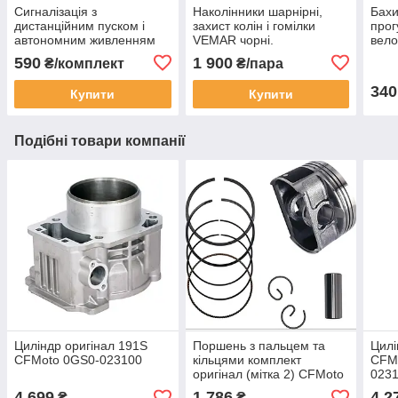
Сигналізація з
Наколінники шарнірні,
Бахи
дистанційним пуском і
захист колін і гомілки
прог
автономним живленням
VEMAR чорні.
вело
для мото, скутера.
Універсальний розмір.
(дов
590
1 900
₴/комплект
₴/пара
340
Купити
Купити
Подібні товари компанії
Циліндр оригінал 191S
Поршень з пальцем та
Цилі
CFMoto 0GS0-023100
кільцями комплект
CFMo
оригінал (мітка 2) CFMoto
023
0800-0400B0-0002
4 699
1 786
4 2
₴
₴