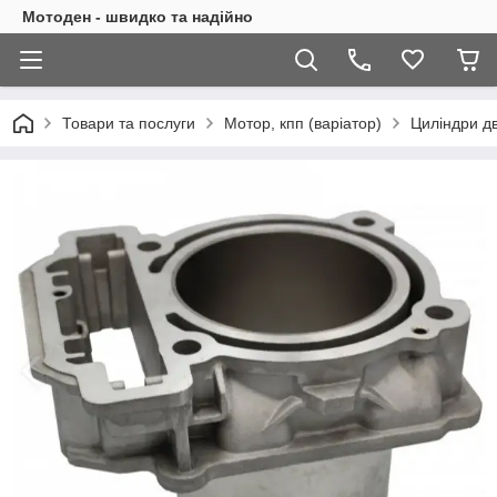
Мотоден - швидко та надійно
Товари та послуги
Мотор, кпп (варіатор)
Циліндри д