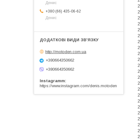
2
Денис
2
+380 (66) 435-06-62
Денис
2
2
2
2
2
http://motoden.com.ua
2
2
+380664350662
2
+380664350662
2
2
Instagramm
2
https://www.instagram.com/denis.motoden
2
2
2
2
2
2
2
2