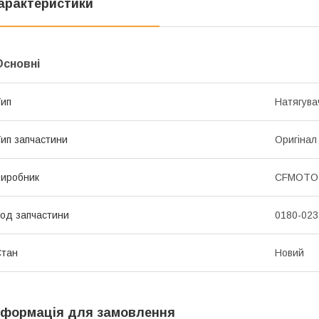
арактеристики
Основні
ип
Натягува
ип запчастини
Оригінал
иробник
CFMOTO
од запчастини
0180-023
Стан
Новий
нформація для замовлення