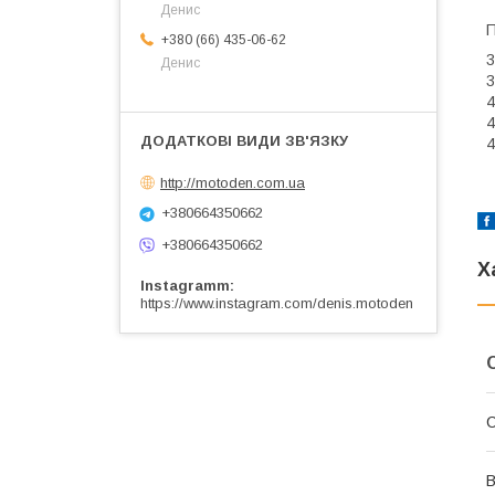
Денис
П
+380 (66) 435-06-62
3
Денис
3
4
4
4
http://motoden.com.ua
+380664350662
+380664350662
Х
Instagramm
https://www.instagram.com/denis.motoden
В