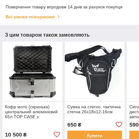
Повернення товару впродовж 14 днів за рахунок покупця
Всі умови повернення
З цим товаром також замовляють
Кофр мото (скринька)
Сумка на стегно, тактична
Сигн
центральний алюмінієвий
стегна 26х18х12-16см
дист
65л TOP CASE з
авт
майданчиком сріблясто-
для 
650
590
₴
чорний
10 500
₴
Купити