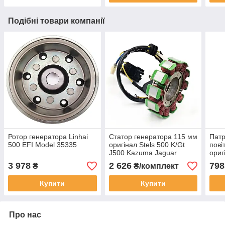
Подібні товари компанії
Ротор генератора Linhai
Статор генератора 115 мм
Патр
500 EFI Model 35335
оригінал Stels 500 K/Gt
пові
J500 Kazuma Jaguar
ориг
500cc Panda 500cc
EFI 
3 978
2 626
798
₴
₴/комплект
192MR-1001410
LU018347
Купити
Купити
Про нас