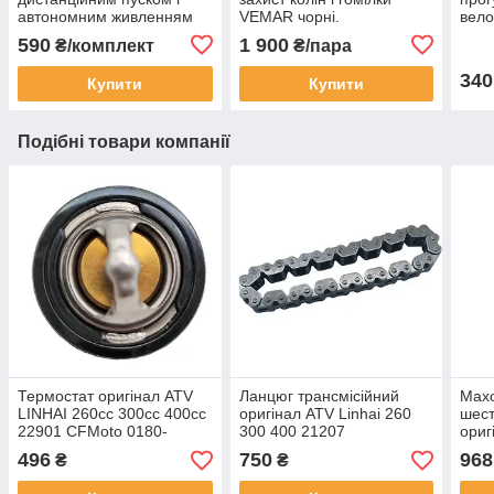
автономним живленням
VEMAR чорні.
вело
для мото, скутера.
Універсальний розмір.
(дов
590
1 900
₴/комплект
₴/пара
340
Купити
Купити
Подібні товари компанії
Термостат оригінал ATV
Ланцюг трансмісійний
Махо
LINHAI 260cc 300cc 400cc
оригінал ATV Linhai 260
шест
22901 CFMoto 0180-
300 400 21207
ориг
022810 POLARIS 3084940
300 
496
750
968
₴
₴
та інші
LU02