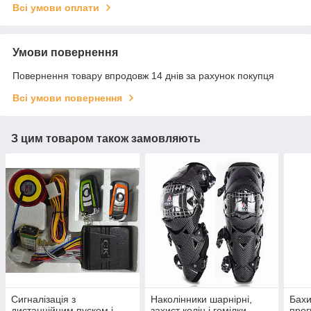
Всі умови оплати
Умови повернення
Повернення товару впродовж 14 днів за рахунок покупця
Всі умови повернення
З цим товаром також замовляють
Сигналізація з
Наколінники шарнірні,
Бахи
дистанційним пуском і
захист колін і гомілки
прог