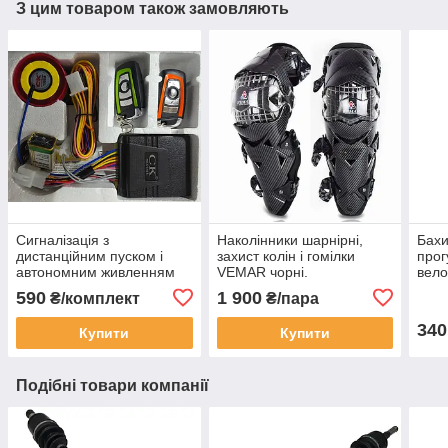
З цим товаром також замовляють
Сигналізація з
Наколінники шарнірні,
Бахи
дистанційним пуском і
захист колін і гомілки
прог
автономним живленням
VEMAR чорні.
вело
для мото, скутера.
Універсальний розмір.
(дов
590
1 900
₴/комплект
₴/пара
340
Купити
Купити
Подібні товари компанії