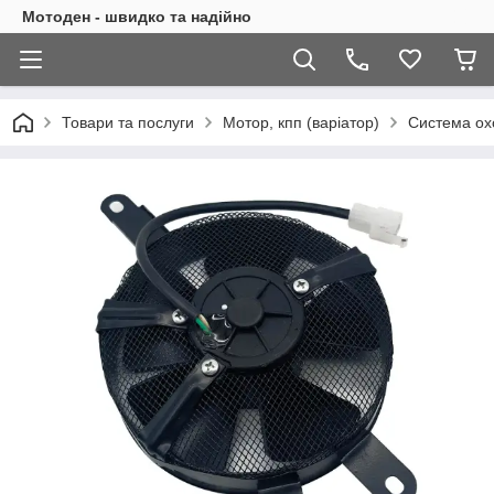
Мотоден - швидко та надійно
Товари та послуги
Мотор, кпп (варіатор)
Система ох