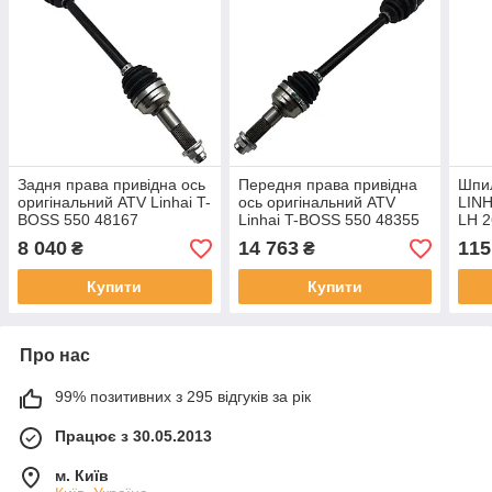
Задня права привідна ось
Передня права привідна
Шпил
оригінальний ATV Linhai T-
ось оригінальний ATV
LINH
BOSS 550 48167
Linhai T-BOSS 550 48355
LH 
8 040
14 763
115
₴
₴
Купити
Купити
Про нас
99% позитивних з 295 відгуків за рік
Працює з 30.05.2013
м. Київ