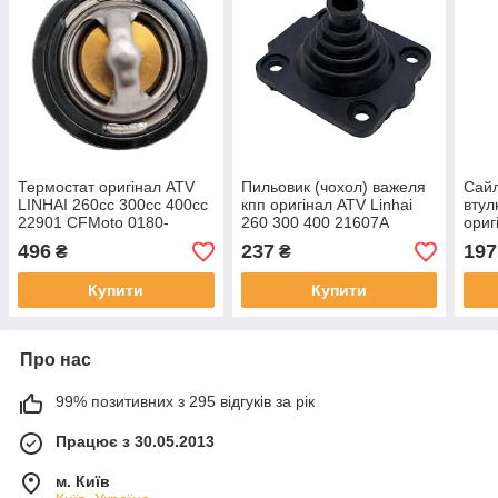
Термостат оригінал ATV
Пильовик (чохол) важеля
Сайл
LINHAI 260cc 300cc 400cc
кпп оригінал ATV Linhai
втул
22901 CFMoto 0180-
260 300 400 21607A
ориг
022810 POLARIS 3084940
300 
496
237
197
₴
₴
та інші
Купити
Купити
Про нас
99% позитивних з 295 відгуків за рік
Працює з 30.05.2013
м. Київ