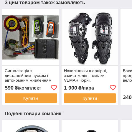
З цим товаром також замовляють
Сигналізація з
Наколінники шарнірні,
Бахи
дистанційним пуском і
захист колін і гомілки
прог
автономним живленням
VEMAR чорні.
вело
для мото, скутера.
Універсальний розмір.
(дов
590
1 900
₴/комплект
₴/пара
340
Купити
Купити
Подібні товари компанії