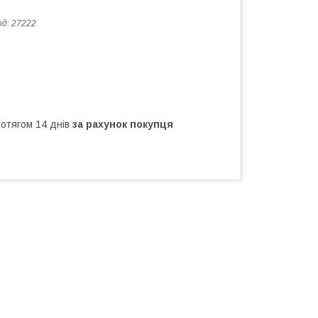
од:
27222
ротягом 14 днів
за рахунок покупця