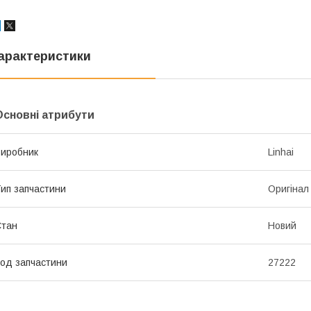
арактеристики
Основні атрибути
иробник
Linhai
ип запчастини
Оригінал
Стан
Новий
од запчастини
27222