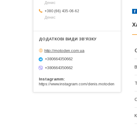
Денис
+380 (66) 435-06-62
Денис
Х
http://motoden.com.ua
+380664350662
В
+380664350662
Instagramm
Т
https://www.instagram.com/denis.motoden
К