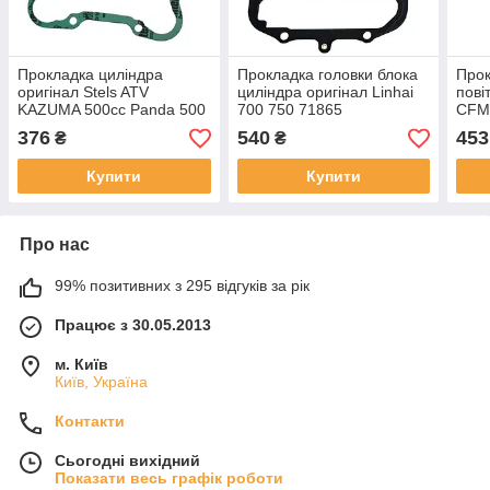
Прокладка циліндра
Прокладка головки блока
Прок
оригінал Stels ATV
циліндра оригінал Linhai
пові
KAZUMA 500cc Panda 500
700 750 71865
CFM
Polaris 500 3085370
376
540
453
₴
₴
192MR-1000011 LU018061
Купити
Купити
Про нас
99% позитивних з 295 відгуків за рік
Працює з 30.05.2013
м. Київ
Київ, Україна
Контакти
Сьогодні вихідний
Показати весь графік роботи