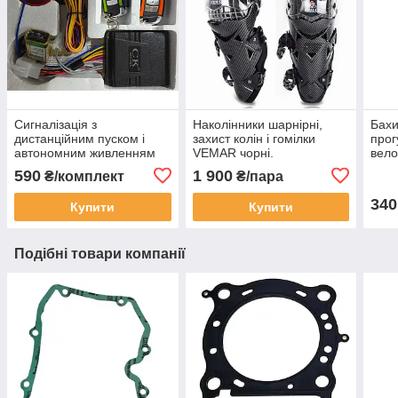
Сигналізація з
Наколінники шарнірні,
Бахи
дистанційним пуском і
захист колін і гомілки
прог
автономним живленням
VEMAR чорні.
вело
для мото, скутера.
Універсальний розмір.
(дов
590
1 900
₴/комплект
₴/пара
340
Купити
Купити
Подібні товари компанії