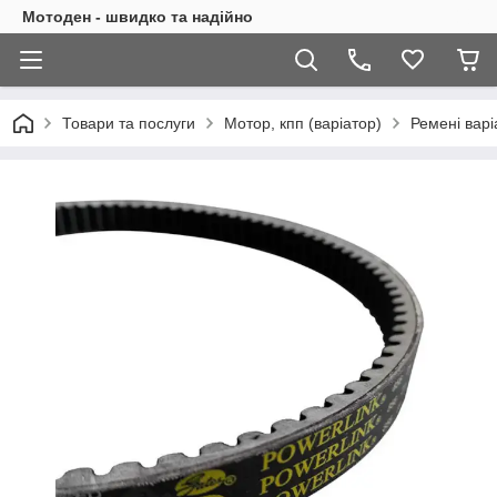
Мотоден - швидко та надійно
Товари та послуги
Мотор, кпп (варіатор)
Ремені варі