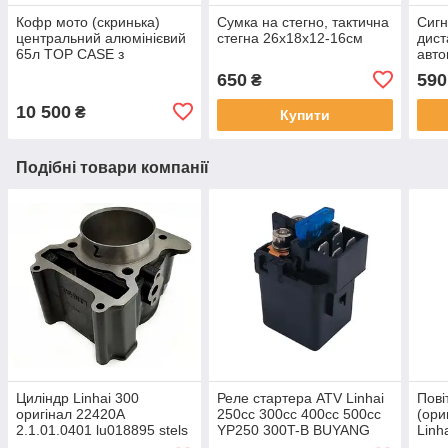
Кофр мото (скринька)
Сумка на стегно, тактична
Сигн
центральний алюмінієвий
стегна 26х18х12-16см
дист
65л TOP CASE з
авт
майданчиком сріблясто-
для 
650
590
₴
чорний
10 500
₴
Купити
Подібні товари компанії
Циліндр Linhai 300
Реле стартера ATV Linhai
Пові
оригінал 22420A
250cc 300cc 400cc 500cc
(ори
2.1.01.0401 lu018895 stels
YP250 300T-B BUYANG
Linh
buyang kazuma
FA-D300 5.3.01.1010
FA-