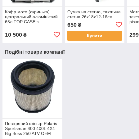
Кофр мото (скринька)
Сумка на стегно, тактична
Мото
центральний алюмінієвий
стегна 26х18х12-16см
текс
65л TOP CASE з
різн
650
₴
майданчиком сріблясто-
сині
чорний
10 500
299
₴
Купити
Подібні товари компанії
Повітряний фільтр Polaris
Sportsman 400 400L 4X4
Big Boss 250 ATV OEM
7080369 TJ-T-009