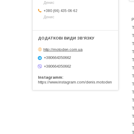
Денис
+380 (66) 435-06-62
Денис
P
T
T
T
http://motoden.com.ua
T
+380664350662
T
+380664350662
T
T
Instagramm
https://www.instagram.com/denis.motoden
T
T
T
T
T
T
T