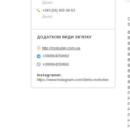
Денис
+380 (66) 435-06-62
Денис
O
5
B
B
B
http://motoden.com.ua
B
B
+380664350662
B
+380664350662
B
B
Instagramm
B
https://www.instagram.com/denis.motoden
B
B
F
F
F
F
F
H
H