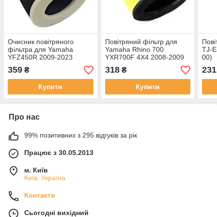
Очисник повітряного
Повітряний фільтр для
Пові
фільтра для Yamaha
Yamaha Rhino 700
TJ-E
YFZ450R 2009-2023
YXR700F 4X4 2008-2009
00)
YFZ450RSE 2009-2024
2011-2013 OEM 5B4-
359
318
231
₴
₴
OEM TJ-E-231 5TG-
E4451-00-00 TJ-E-249-1
14451-00-00
Купити
Купити
Про нас
99% позитивних з 295 відгуків за рік
Працює з 30.05.2013
м. Київ
Київ, Україна
Контакти
Сьогодні вихідний