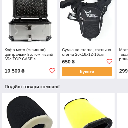
Кофр мото (скринька)
Сумка на стегно, тактична
Мото
центральний алюмінієвий
стегна 26х18х12-16см
текс
65л TOP CASE з
різн
650
₴
майданчиком сріблясто-
сині
чорний
10 500
299
₴
Купити
Подібні товари компанії