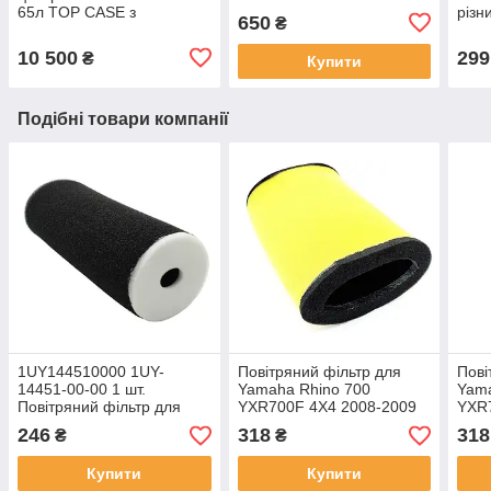
65л TOP CASE з
різн
650
₴
майданчиком сріблясто-
сині
чорний
10 500
299
₴
Купити
Подібні товари компанії
1UY144510000 1UY-
Повітряний фільтр для
Пові
14451-00-00 1 шт.
Yamaha Rhino 700
Yama
Повітряний фільтр для
YXR700F 4X4 2008-2009
YXR
Yamaha 350 Wolverine 350
2011-2013 OEM 5B4-
2011
246
318
318
₴
₴
4x4 Raptor 350 Grizzly 660
E4451-00-00 TJ-E-249-1
E445
Купити
Купити