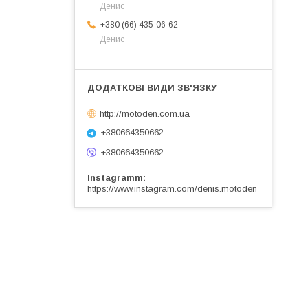
Денис
+380 (66) 435-06-62
Денис
http://motoden.com.ua
+380664350662
+380664350662
Instagramm
https://www.instagram.com/denis.motoden