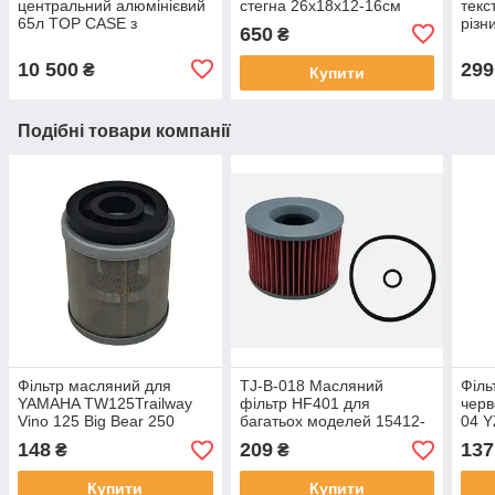
центральний алюмінієвий
стегна 26х18х12-16см
текс
65л TOP CASE з
різн
650
₴
майданчиком сріблясто-
сині
чорний
10 500
299
₴
Купити
Подібні товари компанії
Фільтр масляний для
TJ-B-018 Масляний
Філь
YAMAHA TW125Trailway
фільтр HF401 для
черв
Vino 125 Big Bear 250
багатьох моделей 15412-
04 
OEM 3UH-13440-00-00
300-024
YZ4
148
209
137
₴
₴
5H0-13440-00-00 5H0-
00 T
13440-09-00 3UH-E3440-
Купити
Купити
00-00