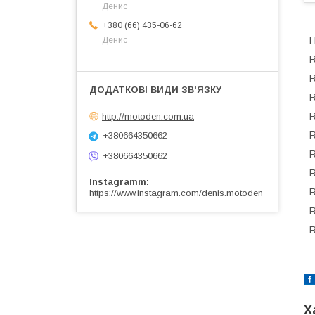
Денис
+380 (66) 435-06-62
П
Денис
R
R
R
R
http://motoden.com.ua
R
+380664350662
R
+380664350662
R
Instagramm
R
https://www.instagram.com/denis.motoden
R
R
Х