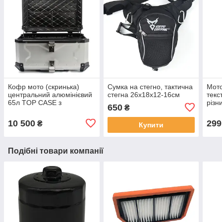
Кофр мото (скринька)
Сумка на стегно, тактична
Мото
центральний алюмінієвий
стегна 26х18х12-16см
текс
65л TOP CASE з
різн
650
₴
майданчиком сріблясто-
сині
чорний
10 500
299
₴
Купити
Подібні товари компанії