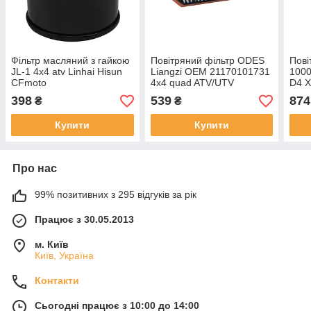
Фільтр масляний з гайкою
Повітряний фільтр ODES
Пові
JL-1 4x4 atv Linhai Hisun
Liangzi OEM 21170101731
1000
CFmoto
4x4 quad ATV/UTV
D4 X
Dom
398
539
874
₴
₴
210
Купити
Купити
Про нас
99% позитивних з 295 відгуків за рік
Працює з 30.05.2013
м. Київ
Київ, Україна
Контакти
Сьогодні працює з 10:00 до 14:00