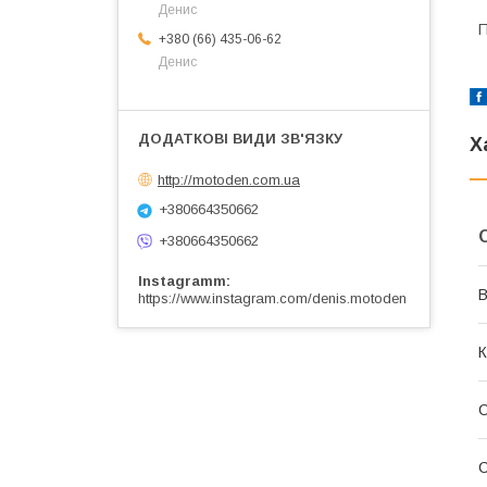
Денис
П
+380 (66) 435-06-62
Денис
Х
http://motoden.com.ua
+380664350662
+380664350662
Instagramm
В
https://www.instagram.com/denis.motoden
К
С