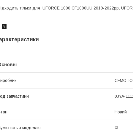
ідходить тільки для UFORCE 1000 CF1000UU 2019-2022рр. UFOR
арактеристики
Основні
иробник
CFMOTO
од запчастини
0JYA-111
Стан
Новий
умісність з моделлю
XL