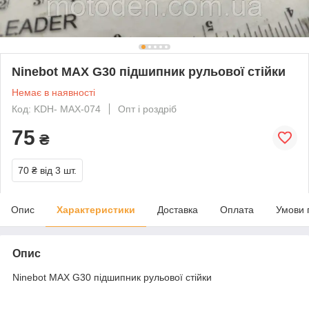
Ninebot MAX G30 підшипник рульової стійки
Немає в наявності
Код: KDH- MAX-074
Опт і роздріб
75
₴
70 ₴
від 3 шт.
Опис
Характеристики
Доставка
Оплата
Умови 
Опис
Ninebot MAX G30 підшипник рульової стійки