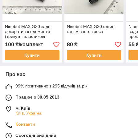
Ninebot MAX G30 задні
Ninebot MAX G30 фітинг
Nine
декоративні елементи
гальмівного троса
вод
(трикутні пластикові
прок
накладки)
100
80
55
₴/комплект
₴
Купити
Купити
Про нас
99% позитивних з 295 відгуків за рік
Працює з 30.05.2013
м. Київ
Київ, Україна
Контакти
Сьогодні вихідний