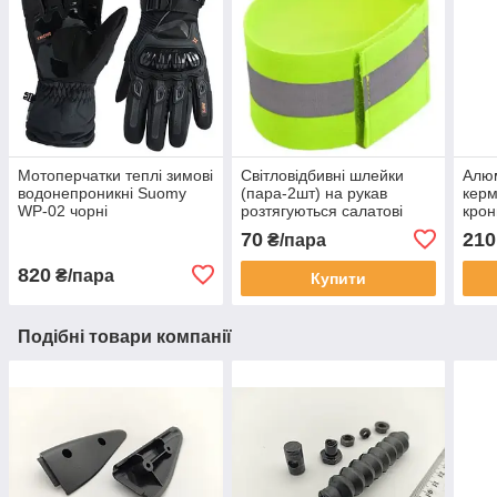
Мотоперчатки теплі зимові
Світловідбивні шлейки
Алюм
водонепроникні Suomy
(пара-2шт) на рукав
керм
WP-02 чорні
розтягуються салатові
крон
M365
70
210
₴/пара
820
₴/пара
Купити
Подібні товари компанії