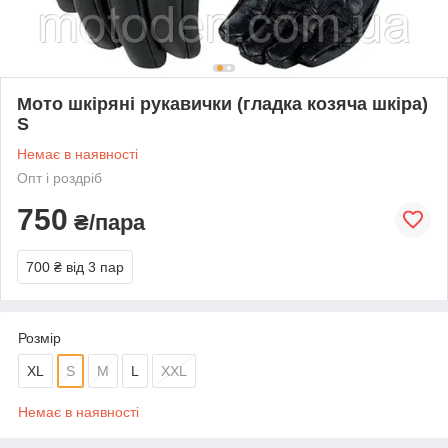
Мото шкіряні рукавички (гладка козяча шкіра)
S
Немає в наявності
Опт і роздріб
750
₴/пара
700 ₴
від 3 пар
Розмір
XL
S
M
L
XXL
Немає в наявності