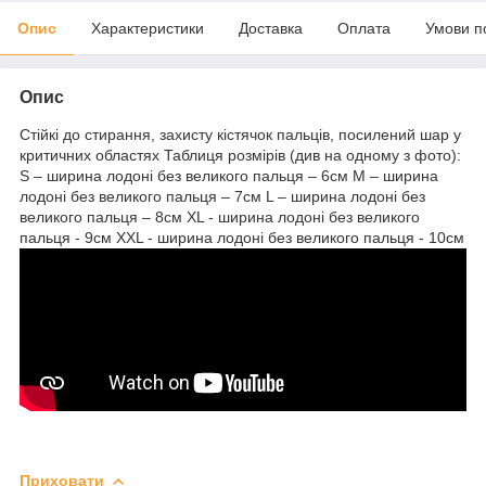
Опис
Характеристики
Доставка
Оплата
Умови п
Опис
Стійкі до стирання, захисту кістячок пальців, посилений шар у
критичних областях Таблиця розмірів (див на одному з фото):
S – ширина лодоні без великого пальця – 6см М – ширина
лодоні без великого пальця – 7см L – ширина лодоні без
великого пальця – 8см XL - ширина лодоні без великого
пальця - 9см XXL - ширина лодоні без великого пальця - 10см
Приховати