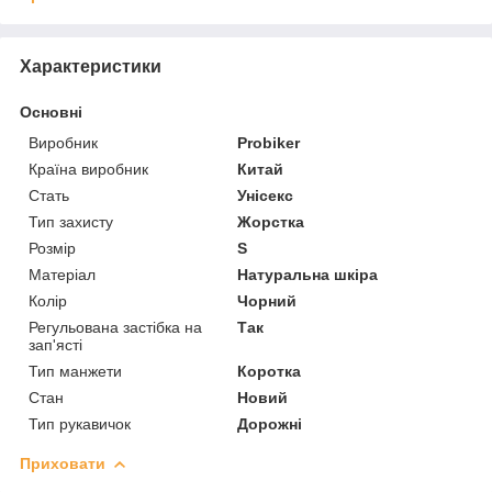
Характеристики
Основні
Виробник
Probiker
Країна виробник
Китай
Стать
Унісекс
Тип захисту
Жорстка
Розмір
S
Матеріал
Натуральна шкіра
Колір
Чорний
Регульована застібка на
Так
зап'ясті
Тип манжети
Коротка
Стан
Новий
Тип рукавичок
Дорожні
Приховати