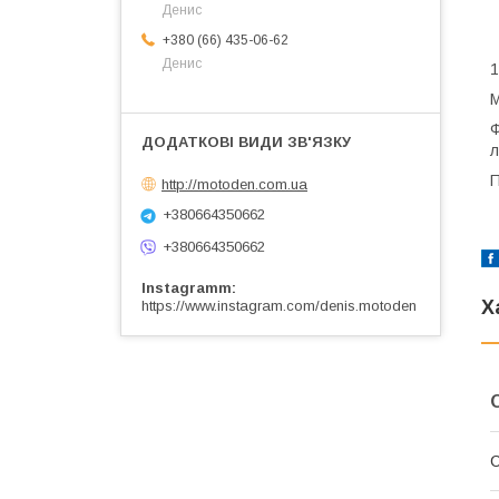
Денис
+380 (66) 435-06-62
Денис
1
М
Ф
л
П
http://motoden.com.ua
+380664350662
+380664350662
Instagramm
Х
https://www.instagram.com/denis.motoden