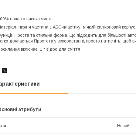
00% нова та висока якість
атеріал: нижня частина з АБС-пластику, м'який силіконовий корпус 
ункції: Проста та стильна форма, що підходить для більшості авто
егко дряпається Простота у використанні, просто натисніть, щоб в
осилання включає: 1 * відро для сміття
арактеристики
Основні атрибути
Стан
Новий