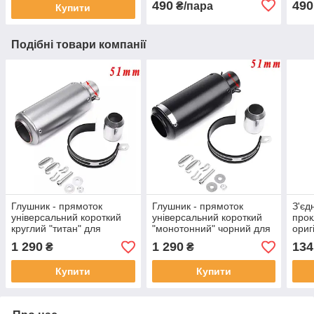
490
490
₴/пара
Купити
Подібні товари компанії
Глушник - прямоток
Глушник - прямоток
З'єд
універсальний короткий
універсальний короткий
прок
круглий "титан" для
"монотонний" чорний для
ориг
мотоцикла (скутера)
мотоцикла (скутера)
/ 55
1 290
1 290
134
₴
₴
245х90мм
245х90мм
Купити
Купити